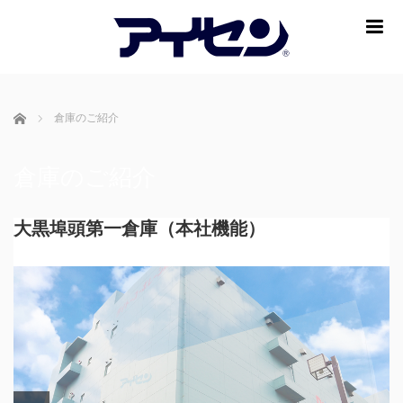
me
ホーム
倉庫のご紹介
倉庫のご紹介
大黒埠頭第一倉庫（本社機能）